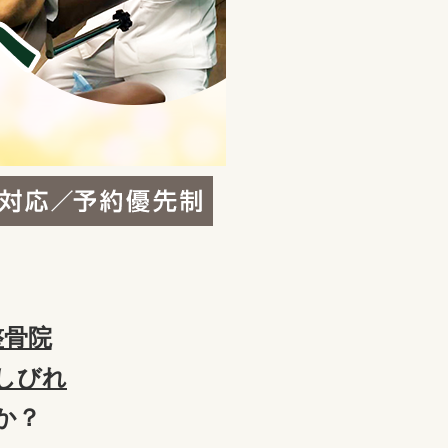
整骨院
しびれ
か？